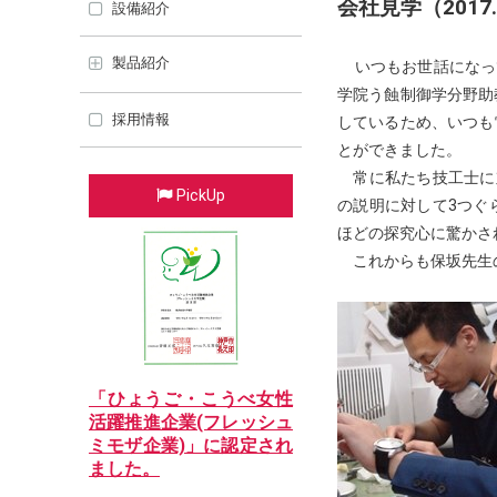
会社見学（2017
設備紹介
製品紹介
いつもお世話になっ
学院う蝕制御学分野助
採用情報
しているため、いつも
とができました。
常に私たち技工士に
PickUp
の説明に対して3つぐ
ほどの探究心に驚かさ
これからも保坂先生
「ひょうご・こうべ女性
活躍推進企業(フレッシュ
ミモザ企業)」に認定され
ました。