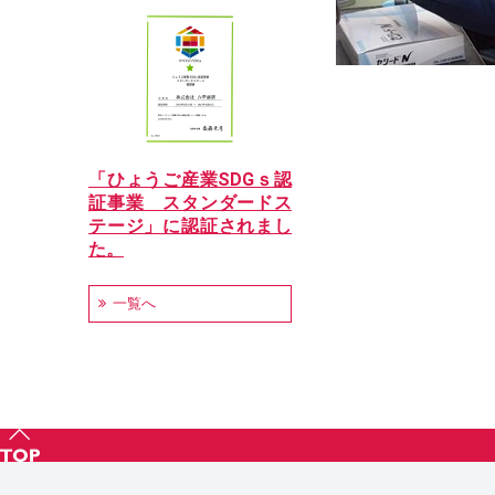
「ひょうご産業SDGｓ認
証事業 スタンダードス
テージ」に認証されまし
た。
一覧へ